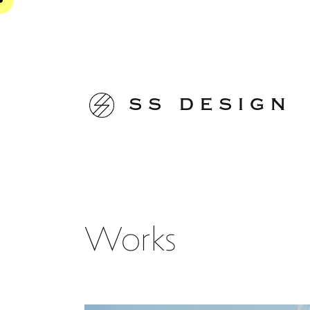
ss design
Works